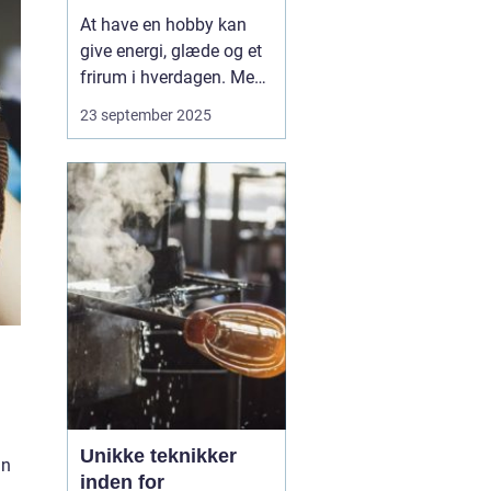
At have en hobby kan
give energi, glæde og et
frirum i hverdagen. Men
midt i arbejde, studier,
23 september 2025
familie og praktiske
gøremål kan det være en
udfordring at finde tid og
overskud. Mange ender
med at lade deres
interesser ligge, ...
Unikke teknikker
an
inden for