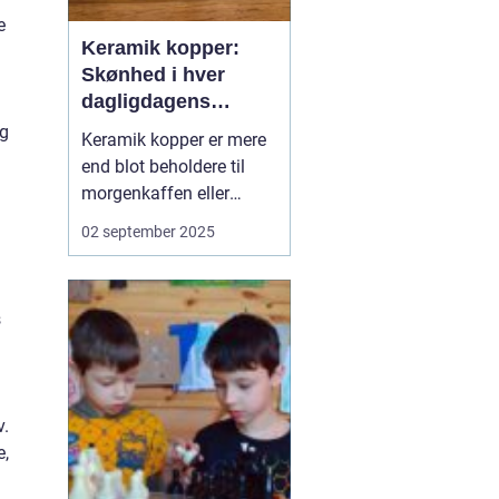
e
Keramik kopper:
Skønhed i hver
dagligdagens
øjeblik
og
Keramik kopper er mere
end blot beholdere til
morgenkaffen eller
eftermiddagsteen. De er
02 september 2025
udtryk for kunstnerisk
håndværk, kulturel
tradition og personlig
s
stil. Fra hånddrejede
stykker til moderne
design, keramik kopper
bringer et pe...
v.
e,