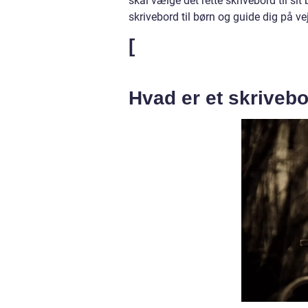
skal vælge det rette skrivebord til sit
skrivebord til børn og guide dig på vej t
[
Hvad er et skrivebo