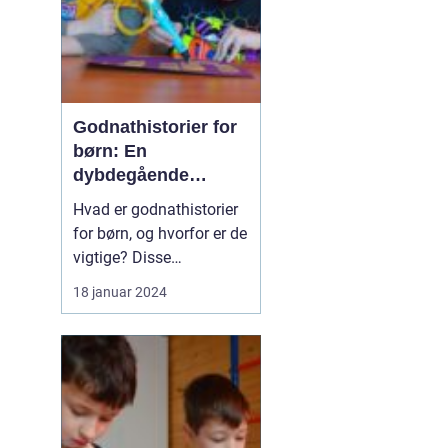
Godnathistorier for
børn: En
dybdegående
analyse af deres
Hvad er godnathistorier
betydning og
for børn, og hvorfor er de
udvikling
vigtige? Disse
spørgsmål har optaget
18 januar 2024
forældre og pædagoger i
årtier, og i denne artikel
vil vi udforske emnet i
dybden og fremhæve
deres historiske
udvikling. Vi vil også