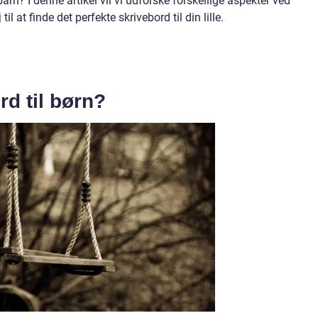
 barn? I denne artikel vil vi udforske forskellige aspekter ved
il at finde det perfekte skrivebord til din lille.
rd til børn?