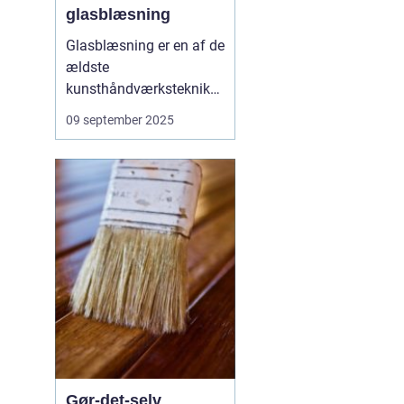
glasblæsning
Glasblæsning er en af de
ældste
kunsthåndværksteknikke
r, der stadig fascinerer os
09 september 2025
i dag. At se en glødende
masse forvandles til
smukke skåle, vaser eller
kunstværker er næsten
magisk. Men bag skø...
Gør-det-selv