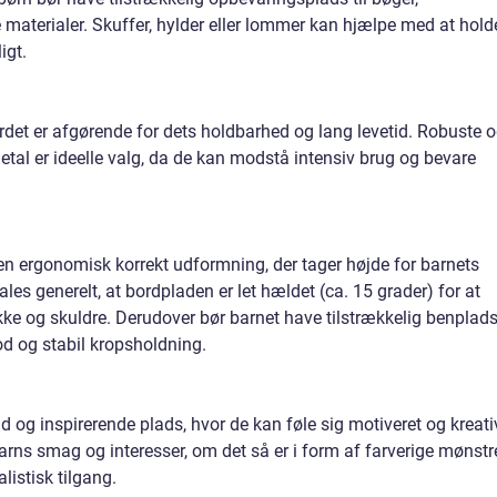
materialer. Skuffer, hylder eller lommer kan hjælpe med at hold
igt.
bordet er afgørende for dets holdbarhed og lang levetid. Robuste 
etal er ideelle valg, da de kan modstå intensiv brug og bevare
e en ergonomisk korrekt udformning, der tager højde for barnets
es generelt, at bordpladen er let hældet (ca. 15 grader) for at
ke og skuldre. Derudover bør barnet have tilstrækkelig benplad
od og stabil kropsholdning.
ad og inspirerende plads, hvor de kan føle sig motiveret og kreati
 barns smag og interesser, om det så er i form af farverige mønstr
listisk tilgang.