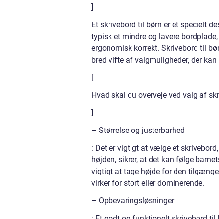
]
Et skrivebord til børn er et specielt d
typisk et mindre og lavere bordplade,
ergonomisk korrekt. Skrivebord til bør
bred vifte af valgmuligheder, der kan
[
Hvad skal du overveje ved valg af skr
]
– Størrelse og justerbarhed
: Det er vigtigt at vælge et skrivebord,
højden, sikrer, at det kan følge barne
vigtigt at tage højde for den tilgænge
virker for stort eller dominerende.
– Opbevaringsløsninger
: Et godt og funktionelt skrivebord ti