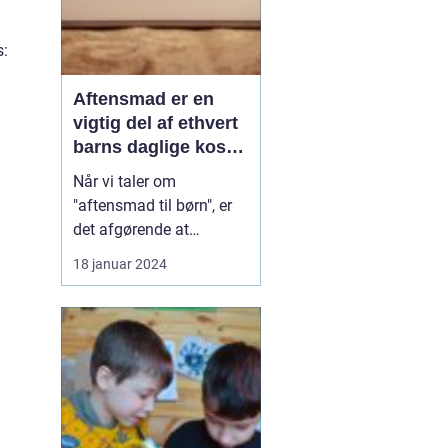
s:
Aftensmad er en
vigtig del af ethvert
barns daglige kost,
da det giver den
Når vi taler om
nødvendige
"aftensmad til børn", er
ernæring og energi
det afgørende at
til at støtte deres
fokusere på sundhed,
18 januar 2024
vækst og udvikling
ernæring og
børnevenlige retter, der
vil appellere til deres
smagsløg. Denne artikel
vil præsentere en
dybdegående analyse af
emnet og give vigtig
information til dem, der...