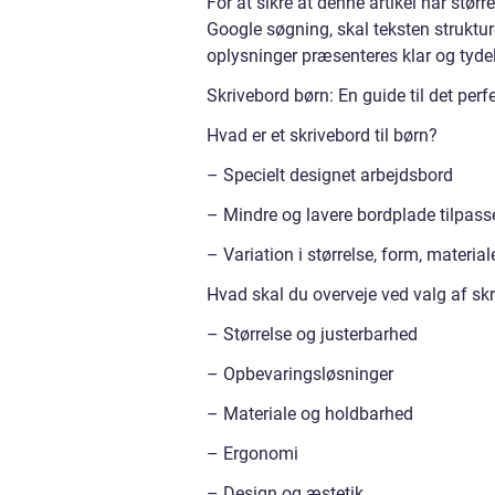
For at sikre at denne artikel har stør
Google søgning, skal teksten struktur
oplysninger præsenteres klar og tydel
Skrivebord børn: En guide til det per
Hvad er et skrivebord til børn?
– Specielt designet arbejdsbord
– Mindre og lavere bordplade tilpass
– Variation i størrelse, form, materia
Hvad skal du overveje ved valg af skr
– Størrelse og justerbarhed
– Opbevaringsløsninger
– Materiale og holdbarhed
– Ergonomi
– Design og æstetik