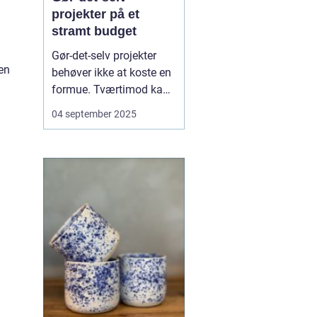
projekter på et
stramt budget
Gør-det-selv projekter
 en
behøver ikke at koste en
formue. Tværtimod kan
kreative løsninger,
04 september 2025
genbrug og en smule
snilde føre til flotte
resultater på et stramt
budget. Når du arbejder
med det, du har ved
h&a...