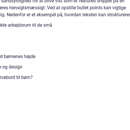
re sandsynlighed for at blive vist som et featured snippet på en
eres hensigtsmæssigt. Ved at opstille bullet points kan vigtige
ig. Nedenfor er et eksempel på, hvordan teksten kan strukturere
fekte arbejdsrum til de små
et børnenes højde
le og design
ivebord til børn?