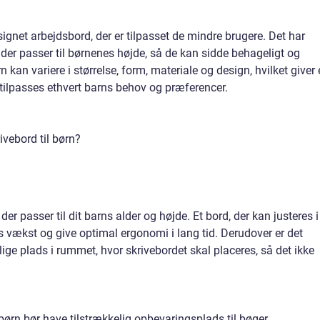
esignet arbejdsbord, der er tilpasset de mindre brugere. Det har
 der passer til børnenes højde, så de kan sidde behageligt og
n kan variere i størrelse, form, materiale og design, hvilket giver
 tilpasses ethvert barns behov og præferencer.
ivebord til børn?
 der passer til dit barns alder og højde. Et bord, der kan justeres i
ts vækst og give optimal ergonomi i lang tid. Derudover er det
lige plads i rummet, hvor skrivebordet skal placeres, så det ikke
l børn bør have tilstrækkelig opbevaringsplads til bøger,