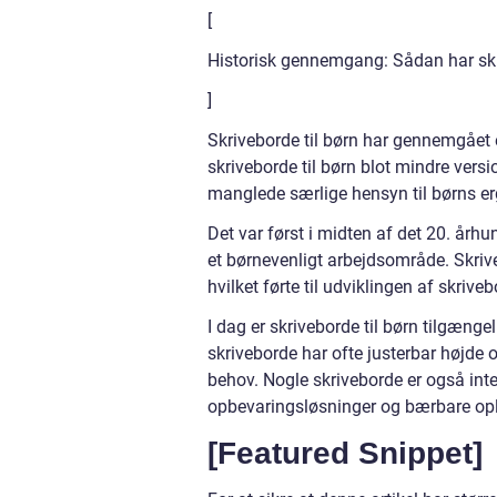
[
Historisk gennemgang: Sådan har skriv
]
Skriveborde til børn har gennemgået
skriveborde til børn blot mindre vers
manglede særlige hensyn til børns e
Det var først i midten af det 20. årh
et børnevenligt arbejdsområde. Skriv
hvilket førte til udviklingen af skriv
I dag er skriveborde til børn tilgænge
skriveborde har ofte justerbar højde 
behov. Nogle skriveborde er også in
opbevaringsløsninger og bærbare opl
[Featured Snippet]