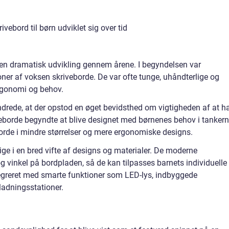
ebord til børn udviklet sig over tid
 en dramatisk udvikling gennem årene. I begyndelsen var
ioner af voksen skriveborde. De var ofte tunge, uhåndterlige og
rgonomi og behov.
undrede, at der opstod en øget bevidsthed om vigtigheden af at h
eborde begyndte at blive designet med børnenes behov i tankern
eborde i mindre størrelser og mere ergonomiske designs.
lige i en bred vifte af designs og materialer. De moderne
og vinkel på bordpladen, så de kan tilpasses barnets individuelle
tegreret med smarte funktioner som LED-lys, indbyggede
adningsstationer.