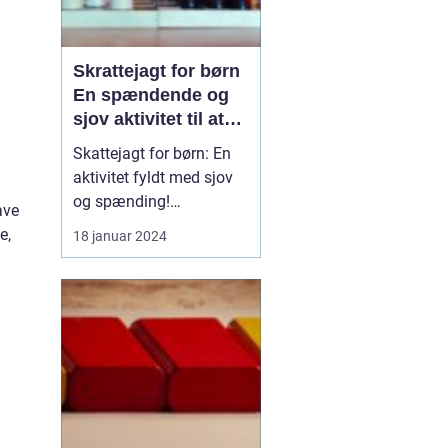
Skrattejagt for børn
En spændende og
sjov aktivitet til at
stimulere fantasi og
Skattejagt for børn: En
samarbejdsevner
aktivitet fyldt med sjov
og spænding!
ave
Introduktion: At
e,
18 januar 2024
arrangere en skattejagt
for børn er en fantastisk
måde at skabe sjove og
mindeværdige øjeblikke
for både børn og voksne.
Det er en aktivitet, der
stimulerer børns
fantasi...