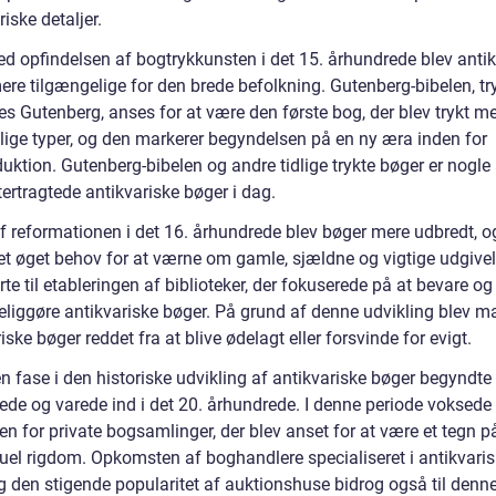
iske detaljer.
med opfindelsen af bogtrykkunsten i det 15. århundrede blev anti
re tilgængelige for den brede befolkning. Gutenberg-bibelen, try
s Gutenberg, anses for at være den første bog, der blev trykt m
ige typer, og den markerer begyndelsen på en ny æra inden for
ktion. Gutenberg-bibelen og andre tidlige trykte bøger er nogle 
ertragtede antikvariske bøger i dag.
af reformationen i det 16. århundrede blev bøger mere udbredt, o
et øget behov for at værne om gamle, sjældne og vigtige udgivel
rte til etableringen af biblioteker, der fokuserede på at bevare og
eliggøre antikvariske bøger. På grund af denne udvikling blev 
iske bøger reddet fra at blive ødelagt eller forsvinde for evigt.
 fase i den historiske udvikling af antikvariske bøger begyndte 
ede og varede ind i det 20. århundrede. I denne periode voksede
en for private bogsamlinger, der blev anset for at være et tegn p
ktuel rigdom. Opkomsten af boghandlere specialiseret i antikvari
g den stigende popularitet af auktionshuse bidrog også til denn