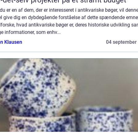
-det-selv projekter på et stramt budget
du er en af dem, der er interesseret i antikvariske bøger, vil denn
kel give dig en dybdegående forståelse af dette spændende emne
dforske, hvad antikvariske bøger er, deres historiske udvikling s
ge informationer, som enhv...
n Klausen
04 september