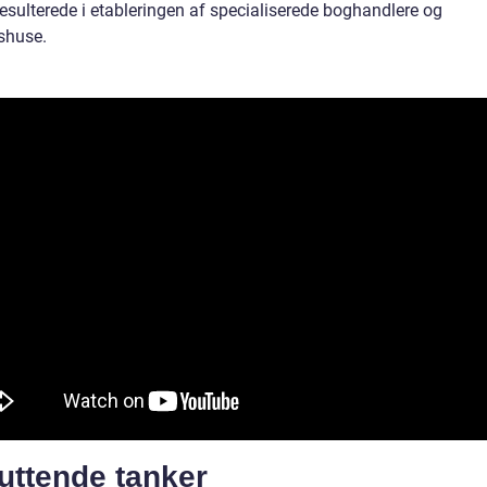
resulterede i etableringen af specialiserede boghandlere og
shuse.
uttende tanker