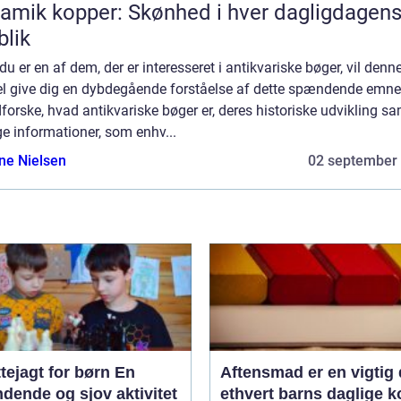
amik kopper: Skønhed i hver dagligdagen
blik
du er en af dem, der er interesseret i antikvariske bøger, vil denn
kel give dig en dybdegående forståelse af dette spændende emne
dforske, hvad antikvariske bøger er, deres historiske udvikling s
ge informationer, som enhv...
ine Nielsen
02 september
tejagt for børn En
Aftensmad er en vigtig 
dende og sjov aktivitet
ethvert barns daglige k