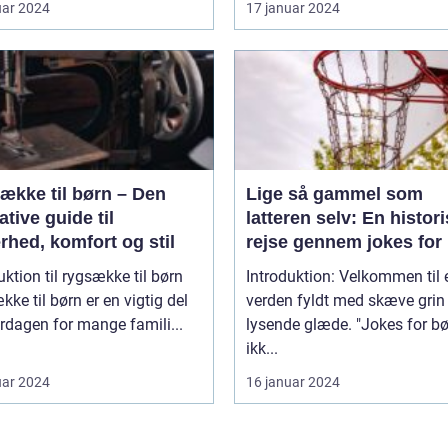
uar 2024
17 januar 2024
ække til børn – Den
Lige så gammel som
ative guide til
latteren selv: En histor
rhed, komfort og stil
rejse gennem jokes for
uktion til rygsække til børn
Introduktion: Velkommen til 
ke til børn er en vigtig del
verden fyldt med skæve grin
rdagen for mange famili...
lysende glæde. "Jokes for bø
ikk...
uar 2024
16 januar 2024