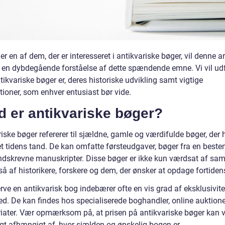
er en af dem, der er interesseret i antikvariske bøger, vil denne ar
g en dybdegående forståelse af dette spændende emne. Vi vil ud
ikvariske bøger er, deres historiske udvikling samt vigtige
tioner, som enhver entusiast bør vide.
d er antikvariske bøger?
iske bøger refererer til sjældne, gamle og værdifulde bøger, der 
et tidens tand. De kan omfatte førsteudgaver, bøger fra en best
åndskrevne manuskripter. Disse bøger er ikke kun værdsat af sam
å af historikere, forskere og dem, der ønsker at opdage fortiden
rve en antikvarisk bog indebærer ofte en vis grad af eksklusivite
d. De kan findes hos specialiserede boghandler, online auktioner
riater. Vær opmærksom på, at prisen på antikvariske bøger kan v
igt afhængigt af, hvor sjælden og ønskelig bogen er.