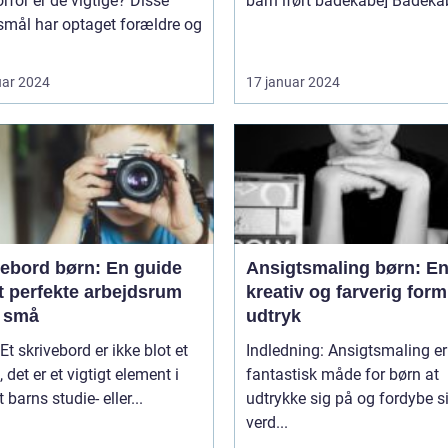
rfor er de vigtige? Disse
barn iført badekåbe] Ba
smål har optaget forældre og
uar 2024
17 januar 2024
vebord børn: En guide
Ansigtsmaling børn: E
et perfekte arbejdsrum
kreativ og farverig form
e små
udtryk
 Et skrivebord er ikke blot et
Indledning: Ansigtsmaling er
 det er et vigtigt element i
fantastisk måde for børn at
 barns studie- eller...
udtrykke sig på og fordybe si
verd...