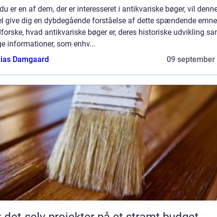
du er en af dem, der er interesseret i antikvariske bøger, vil denn
kel give dig en dybdegående forståelse af dette spændende emne
dforske, hvad antikvariske bøger er, deres historiske udvikling s
ge informationer, som enhv...
ias Damgaard
09 september