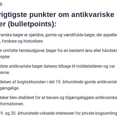
g.
igtigste punkter om antikvariske
r (bulletpoints):
ariske bøger er sjældne, gamle og værdifulde bøger, der appellere
 forskere og historikere.
n omfatte førsteudgaver, bøger fra en bestemt æra eller håndsk
ipter.
ste antikvariske bøger dateres tilbage til middelalderen og var
evne.
delsen af bogtrykkunsten i det 15. århundrede gjorde antikvaris
lgængelige.
teker blev etableret for at bevare og tilgængeliggøre antikvarisk
eformationen.
 19. og 20. århundrede voksede interessen for private bogsamling