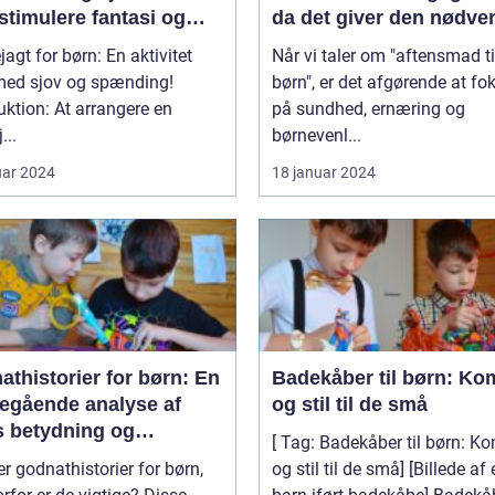
t stimulere fantasi og
da det giver den nødve
rbejdsevner
ernæring og energi til a
jagt for børn: En aktivitet
Når vi taler om "aftensmad ti
støtte deres vækst og
 med sjov og spænding!
børn", er det afgørende at fo
udvikling
uktion: At arrangere en
på sundhed, ernæring og
...
børnevenl...
uar 2024
18 januar 2024
thistorier for børn: En
Badekåber til børn: Ko
egående analyse af
og stil til de små
s betydning og
[ Tag: Badekåber til børn: K
ling
r godnathistorier for børn,
og stil til de små] [Billede af et