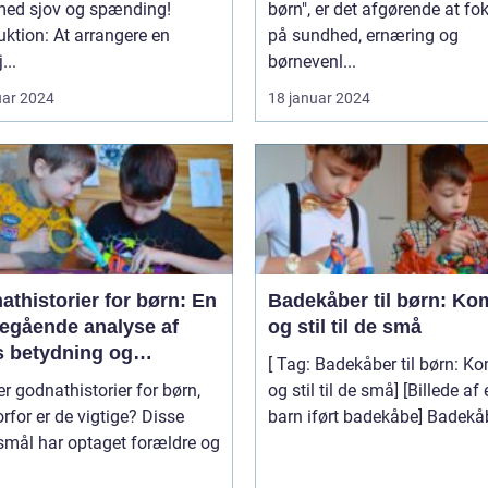
 med sjov og spænding!
børn", er det afgørende at fo
udvikling
uktion: At arrangere en
på sundhed, ernæring og
...
børnevenl...
uar 2024
18 januar 2024
thistorier for børn: En
Badekåber til børn: Ko
egående analyse af
og stil til de små
s betydning og
[ Tag: Badekåber til børn: K
ling
r godnathistorier for børn,
og stil til de små] [Billede af et
rfor er de vigtige? Disse
barn iført badekåbe] Ba
smål har optaget forældre og