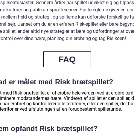
spilsentusiaster. Gennem årtier har spillet udviklet sig og tilpass
ige kulturer og publikumspræferencer. Spillereglerne giver en go
mellem held og strategi, og spillerne kan udforske forskellige ta
pnå sejr. Uanset om du er en erfaren Risk-spiller eller bare begyn
 spillet, er der altid nye strategier at lære og udfordringer at ove
kontrol over dine hære, planlæg din erobring og tag Risikoen!
FAQ
ad er målet med Risk brætspillet?
 med Risk brætspillet er at erobre hele verden ved at erobre terri
iminere modstandernes hære. Vinderen af spillet er den spiller, d
 har erobret og kontrollerer alle territorier, eller den spiller, der ha
 territorier ved afslutningen af en forudbestemt spillerunde.
em opfandt Risk brætspillet?