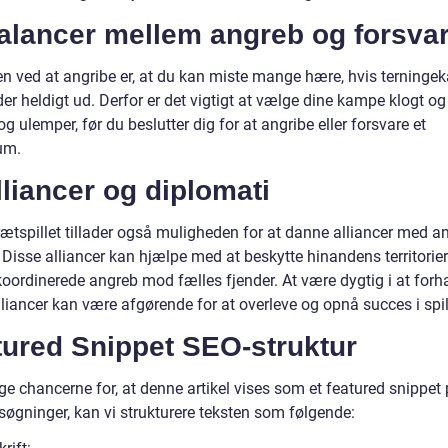
Balancer mellem angreb og forsva
oen ved at angribe er, at du kan miste mange hære, hvis terninge
der heldigt ud. Derfor er det vigtigt at vælge dine kampe klogt o
og ulemper, før du beslutter dig for at angribe eller forsvare et
ium.
lliancer og diplomati
rætspillet tillader også muligheden for at danne alliancer med a
. Disse alliancer kan hjælpe med at beskytte hinandens territorier 
koordinerede angreb mod fælles fjender. At være dygtig i at forh
liancer kan være afgørende for at overleve og opnå succes i spil
tured Snippet SEO-struktur
ge chancerne for, at denne artikel vises som et featured snippet
søgninger, kan vi strukturere teksten som følgende: