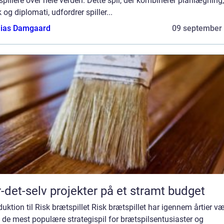
spillere over hele verden. Dette spil, der kombinerer planlægning,
k og diplomati, udfordrer spiller...
ias Damgaard
09 september
-det-selv projekter på et stramt budget
duktion til Risk brætspillet Risk brætspillet har igennem årtier væ
 de mest populære strategispil for brætspilsentusiaster og