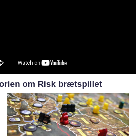
orien om Risk brætspillet