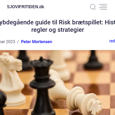
SJOVIFRITIDEN.
dk
ybdegående guide til Risk brætspillet: Hist
regler og strategier
red
ber 2023
Peter Mortensen