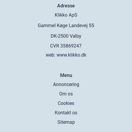
Adresse
web:
www.klikko.dk
Menu
Annoncering
Om os
Cookies
Kontakt os
Sitemap