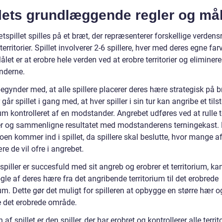
llets grundlæggende regler og må
tspillet spilles på et bræt, der repræsenterer forskellige verdens
 territorier. Spillet involverer 2-6 spillere, hver med deres egne fa
let er at erobre hele verden ved at erobre territorier og eliminere
nderne.
begynder med, at alle spillere placerer deres hære strategisk på b
 går spillet i gang med, at hver spiller i sin tur kan angribe et til
ium kontrolleret af en modstander. Angrebet udføres ved at rulle 
er og sammenligne resultatet med modstanderens terningekast. 
koen kommer ind i spillet, da spillere skal beslutte, hvor mange a
e de vil ofre i angrebet.
spiller er succesfuld med sit angreb og erobrer et territorium, ka
ogle af deres hære fra det angribende territorium til det erobrede
ium. Dette gør det muligt for spilleren at opbygge en større hær o
e det erobrede område.
 af spillet er den spiller, der har erobret og kontrollerer alle territ