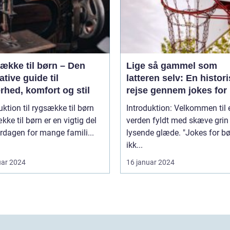
ække til børn – Den
Lige så gammel som
ative guide til
latteren selv: En histor
rhed, komfort og stil
rejse gennem jokes for
uktion til rygsække til børn
Introduktion: Velkommen til 
ke til børn er en vigtig del
verden fyldt med skæve grin
rdagen for mange famili...
lysende glæde. "Jokes for bø
ikk...
uar 2024
16 januar 2024