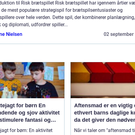
duktion til Risk brætspillet Risk brætspillet har igennem årtier væ
 de mest populære strategispil for brætspilsentusiaster og
spillere over hele verden. Dette spil, der kombinerer planlægning,
k og diplomati, udfordrer spiller...
ine Nielsen
02 september
tejagt for børn En
Aftensmad er en vigtig 
dende og sjov aktivitet
ethvert barns daglige k
t stimulere fantasi og
da det giver den nødve
rbejdsevner
ernæring og energi til a
jagt for børn: En aktivitet
Når vi taler om "aftensmad ti
støtte deres vækst og