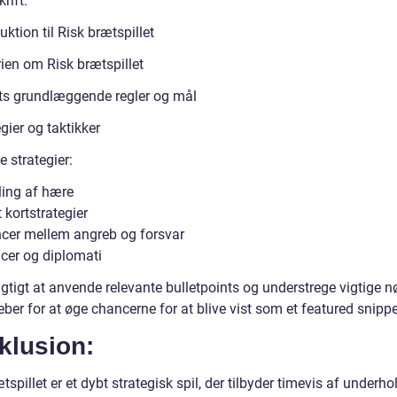
rift:
uktion til Risk brætspillet
rien om Risk brætspillet
ets grundlæggende regler og mål
gier og taktikker
e strategier:
ling af hære
 kortstrategier
ncer mellem angreb og forsvar
ncer og diplomati
igtigt at anvende relevante bulletpoints og understrege vigtige n
ber for at øge chancerne for at blive vist som et featured snippe
klusion:
tspillet er et dybt strategisk spil, der tilbyder timevis af underh