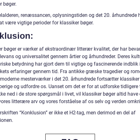
r bøger.
lalderen, renæssancen, oplysningstiden og det 20. århundrede h
 at være vigtige perioder for klassiker bøger.
klusion:
r bøger er værker af ekstraordinær litterær kvalitet, der har beva
levans og universalitet gennem årtier og århundreder. Deres kult
riske betydning har gjort dem til vigtige og fascinerende indblik 
ets erfaringer gennem tid. Fra antikke græske tragedier og rom
l moderne mesterværker i det 20. århundrede fortsætter klassiker
erige og udfordre os. Uanset om det er for at udforske tidligere 
kke ned i de store spørgsmål i livet, vil klassiker bøger altid have
vores litterære arv og vores forståelse af os selv og verden omkr
skriften “Konklusion” er ikke et H2-tag, men derimod en del af
ionen.