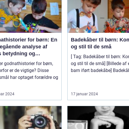
thistorier for børn: En
Badekåber til børn: Ko
egående analyse af
og stil til de små
s betydning og
[ Tag: Badekåber til børn: K
ling
r godnathistorier for børn,
og stil til de små] [Billede af et
rfor er de vigtige? Disse
barn iført badekåbe] Ba
smål har optaget forældre og
uar 2024
17 januar 2024