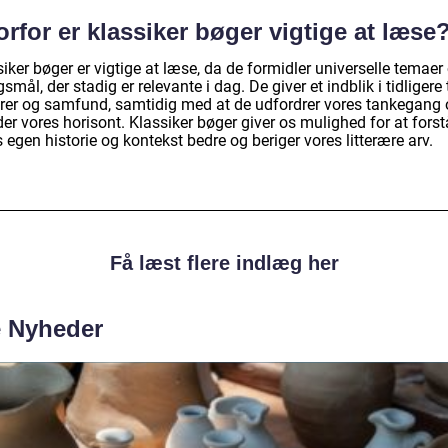
rfor er klassiker bøger vigtige at læse
iker bøger er vigtige at læse, da de formidler universelle temaer
smål, der stadig er relevante i dag. De giver et indblik i tidligere t
urer og samfund, samtidig med at de udfordrer vores tankegang
er vores horisont. Klassiker bøger giver os mulighed for at forst
 egen historie og kontekst bedre og beriger vores litterære arv.
Få læst flere indlæg her
e Nyheder