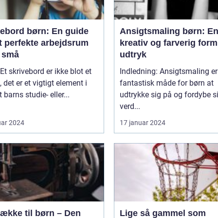
vebord børn: En guide
Ansigtsmaling børn: E
et perfekte arbejdsrum
kreativ og farverig form
e små
udtryk
 Et skrivebord er ikke blot et
Indledning: Ansigtsmaling er
 det er et vigtigt element i
fantastisk måde for børn at
 barns studie- eller...
udtrykke sig på og fordybe si
verd...
uar 2024
17 januar 2024
ække til børn – Den
Lige så gammel som