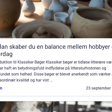
an skaber du en balance mellem hobbyer
erdag
duktion til Klassiker Bøger Klassiker bøger er tidløse litterære væ
ar haft en betydningsfuld indflydelse på litteraturhistorien og
undet som helhed. Disse bøger er blevet anerkendt som værker 
aordinær kvalitet og har vist ...
n
23 september