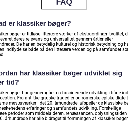
FAQ
ad er klassiker bøger?
iker bøger er tidløse litterære værker af ekstraordinær kvalitet, d
evaret deres relevans og universalitet gennem årtier eller
dreder. De har en betydelig kulturel og historisk betydning og h
 en indflydelse både på den litterære verden og på samfundet s
ed.
rdan har klassiker bøger udviklet sig
r tid?
siker bøger har gennemgået en fascinerende udvikling i både in
ception. Fra antikke græske tragedier og romerske episke digte t
rne mesterværker i det 20. århundrede, afspejler de klassiske b
eskehedens erfaringer og samfundets udvikling. Forskellige
erære perioder som middelalderen, renæssancen, oplysningstiden
0. århundrede har alle bidraget til formningen af klassiker bøger