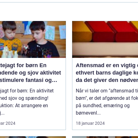
tejagt for børn En
Aftensmad er en vigtig 
dende og sjov aktivitet
ethvert barns daglige k
t stimulere fantasi og
da det giver den nødve
rbejdsevner
ernæring og energi til a
jagt for børn: En aktivitet
Når vi taler om "aftensmad ti
støtte deres vækst og
 med sjov og spænding!
børn", er det afgørende at fo
udvikling
uktion: At arrangere en
på sundhed, ernæring og
...
børnevenl...
uar 2024
18 januar 2024