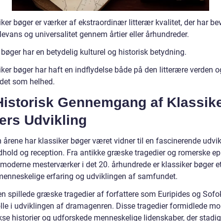
ker bøger er værker af ekstraordinær litterær kvalitet, der har be
levans og universalitet gennem årtier eller århundreder.
bøger har en betydelig kulturel og historisk betydning.
ker bøger har haft en indflydelse både på den litterære verden o
et som helhed.
Historisk Gennemgang af Klassik
ers Udvikling
rene har klassiker bøger været vidner til en fascinerende udvikl
dhold og reception. Fra antikke græske tragedier og romerske ep
l moderne mesterværker i det 20. århundrede er klassiker bøger et
menneskelige erfaring og udviklingen af samfundet.
en spillede græske tragedier af forfattere som Euripides og Sofo
olle i udviklingen af dramagenren. Disse tragedier formidlede mo
se historier og udforskede menneskelige lidenskaber, der stadig