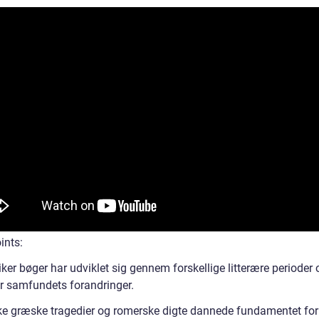
ints:
ker bøger har udviklet sig gennem forskellige litterære perioder 
er samfundets forandringer.
ke græske tragedier og romerske digte dannede fundamentet for 