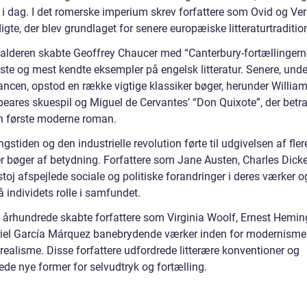
 i dag. I det romerske imperium skrev forfattere som Ovid og Ver
igte, der blev grundlaget for senere europæiske litteraturtradition
lalderen skabte Geoffrey Chaucer med “Canterbury-fortællingerne
gste og mest kendte eksempler på engelsk litteratur. Senere, unde
ncen, opstod en række vigtige klassiker bøger, herunder Willia
eares skuespil og Miguel de Cervantes’ “Don Quixote”, der betr
 første moderne roman.
gstiden og den industrielle revolution førte til udgivelsen af fler
er bøger af betydning. Forfattere som Jane Austen, Charles Dick
toj afspejlede sociale og politiske forandringer i deres værker o
 individets rolle i samfundet.
0. århundrede skabte forfattere som Virginia Woolf, Ernest Hemi
iel García Márquez banebrydende værker inden for modernisme
realisme. Disse forfattere udfordrede litterære konventioner og
ede nye former for selvudtryk og fortælling.